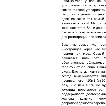
новичка.Если у вас не п
ухищрениях законов, наво
самое главное уговаривать 
Вас, раз за разом получая
один из сотни тот самый,
написать к нам! Мы сох
конечном итоге Ваши деньг
бы заработать за время с
для регистрации и чтение з
Законную временную проп
иностранцев через нас 
период три мес.. Самый 
равняется пять лет. 
обозначенных обязательс
гарантий от юр. лица. Наши
риска, Вас не выпишут с ми
всегда выдерживается м
прописанного - 10м2 (ст.5
базу и с ней 100% не бу
команда поручается за 
поддерживает долгосрочн
хозяева квартир мог
добропорядочности зарегис