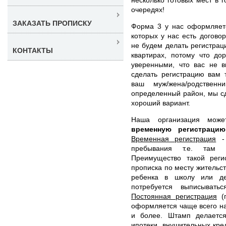
очередях!
ЗАКАЗАТЬ ПРОПИСКУ
Форма 3 у нас оформляетс
которых у нас есть догово
не будем делать регистрац
КОНТАКТЫ
квартирах, потому что до
уверенными, что вас не 
сделать регистрацию вам 
ваш муж/жена/родствен
определенный район, мы с
хороший вариант.
Наша организация мож
временную регистраци
Временная регистрация
- 
пребывания т.е. там 
Преимущество такой реги
прописка по месту жительст
ребенка в школу или де
потребуется выписывать
Постоянная регистрация
(п
оформляется чаще всего на
и более. Штамп делается
ипотеки, внушительных кред